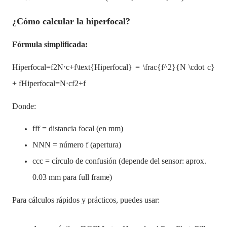
¿Cómo calcular la hiperfocal?
Fórmula simplificada:
Hiperfocal=f2N⋅c+f\text{Hiperfocal} = \frac{f^2}{N \cdot c}
+ fHiperfocal=N⋅cf2​+f
Donde:
fff = distancia focal (en mm)
NNN = número f (apertura)
ccc = círculo de confusión (depende del sensor: aprox.
0.03 mm para full frame)
Para cálculos rápidos y prácticos, puedes usar: