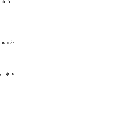
enderá.
ucho más
, lago o