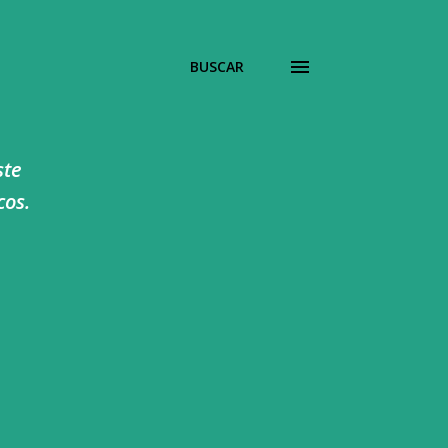
BUSCAR
ste
cos.