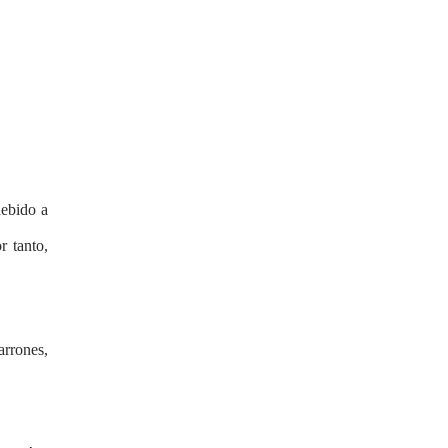
debido a
r tanto,
arrones,