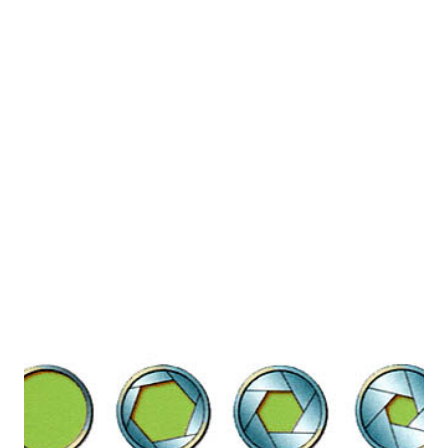
confusa al aprender fotografía es que los números f
funcionan de una manera aparentemente contradictori...