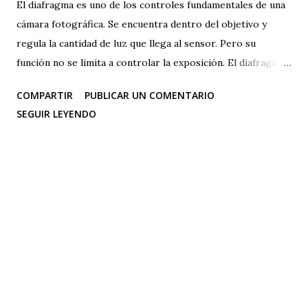
El diafragma es uno de los controles fundamentales de una
cámara fotográfica. Se encuentra dentro del objetivo y
regula la cantidad de luz que llega al sensor. Pero su
función no se limita a controlar la exposición. El diafragma
también influye directamente en la profundidad de campo ,
COMPARTIR
PUBLICAR UN COMENTARIO
es decir, en la cantidad de elementos de la escena que
SEGUIR LEYENDO
aparecen enfocados. Comprender cómo funciona te
permitirá controlar mejor tus fotografías y decidir qué
partes de una escena quieres destacar. ¿Qué es el
diafragma? El diafragma está formado por un conjunto de
láminas que se abren y se cierran dentro del objetivo. Al
modificar su apertura podemos controlar la cantidad de luz
que atraviesa el objetivo y llega al sensor. La apertura se
representa mediante los llamados números f , como f/1.8,
f/2.8, f/4, f/5.6, f/8, f/11 o f/16. Cómo funcionan los
números f Una de las primeras cosas que puede resultar