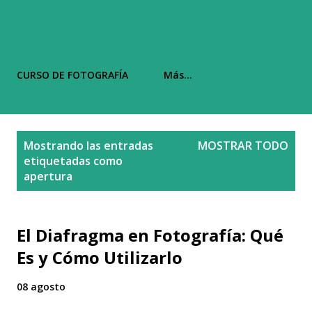
CURSO DE FOTOGRAFÍA
Más…
E
Mostrando las entradas
MOSTRAR TODO
n
etiquetadas como
t
apertura
r
a
d
El Diafragma en Fotografía: Qué
a
Es y Cómo Utilizarlo
s
08 agosto